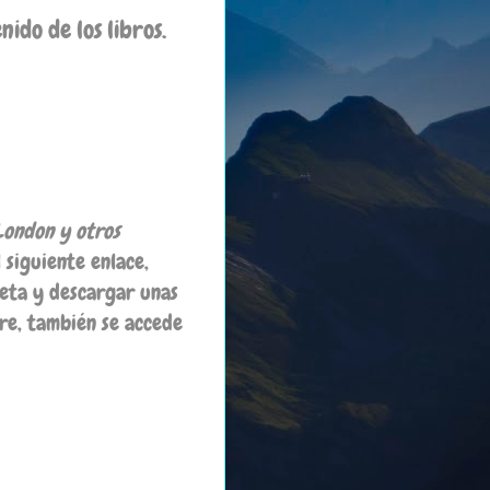
do de los libros.
London y otros
 siguiente enlace,
leta y descargar unas
re, también se accede