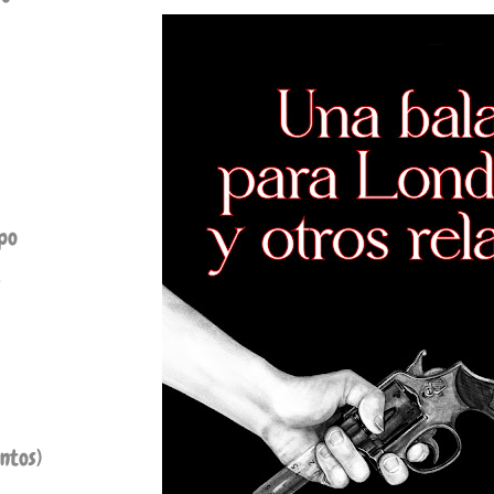
ipo
s
ntos)