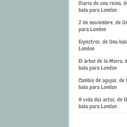
Diario de una reina, 
bala para London
2 de noviembre, de U
para London
Espectros, de Una bal
London
El árbol de la Moira, 
bala para London
Cambio de agujas, de
bala para London
A vida dos artos, de 
bala para London