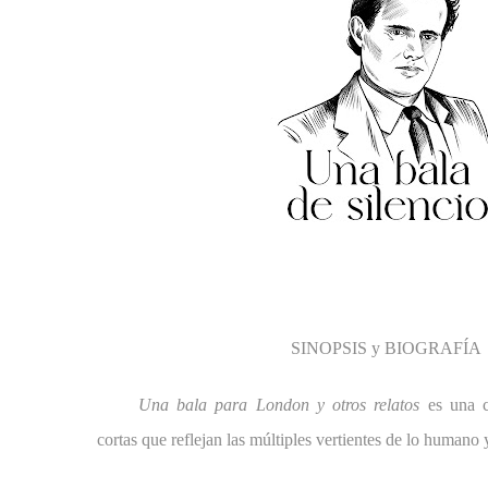
SINOPSIS y BIOGRAFÍA
Una bala para London y otros relatos
es una c
cortas que reflejan las múltiples vertientes de lo humano y