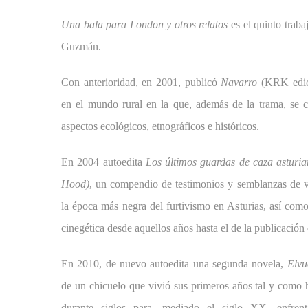
Una bala para London y otros relatos
es el quinto traba
Guzmán.
Con anterioridad, en 2001, publicó
Navarro
(KRK edici
en el mundo rural en la que, además de la trama, se 
aspectos ecológicos, etnográficos e históricos.
En 2004 autoedita
Los últimos guardas de caza asturi
Hood)
, un compendio de testimonios y semblanzas de v
la época más negra del furtivismo en Asturias, así como 
cinegética desde aquellos años hasta el de la publicación 
En 2010, de nuevo autoedita una segunda novela,
Elvu
de un chicuelo que vivió sus primeros años tal y como 
durante siglos para, mediado el siglo XX, enfrent