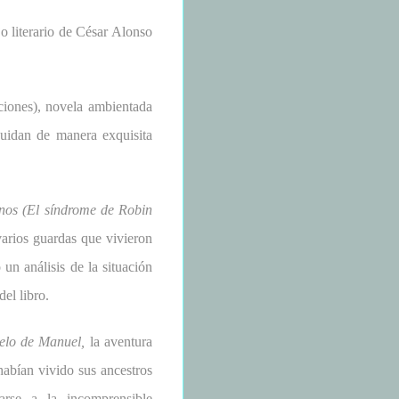
jo literario de César Alonso
ones), novela ambientada
cuidan de manera exquisita
anos (El síndrome de Robin
arios guardas que vivieron
un análisis de la situación
del libro.
elo de Manuel,
la aventura
habían vivido sus ancestros
arse a la incomprensible