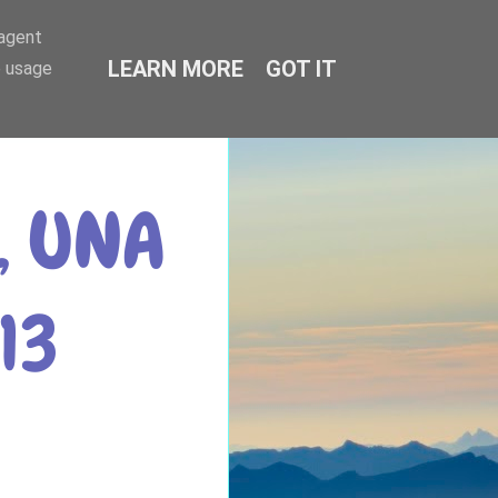
-agent
LEARN MORE
GOT IT
e usage
, UNA
13