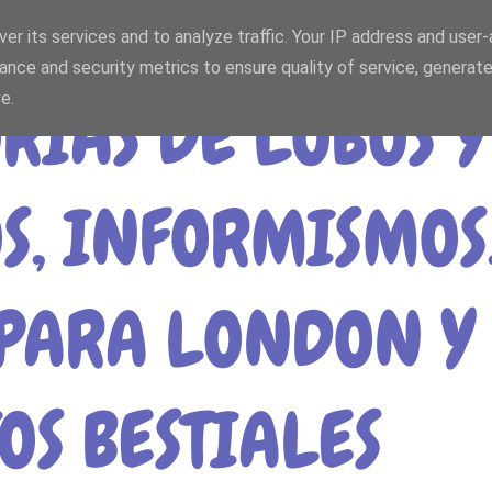
er its services and to analyze traffic. Your IP address and user
ance and security metrics to ensure quality of service, generat
e.
IAS DE LOBOS Y
S, INFORMISMOS
PARA LONDON Y 
OS BESTIALES