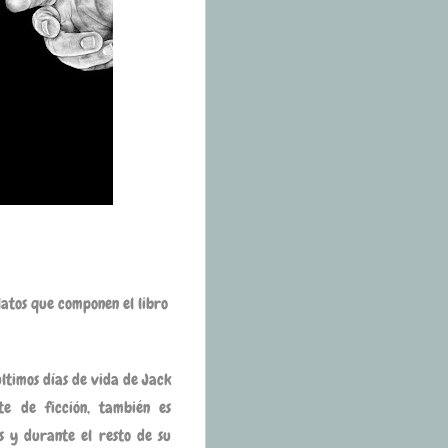
latos que componen el libro
últimos días de vida de Jack
e de ficción, también es
s y durante el resto de su