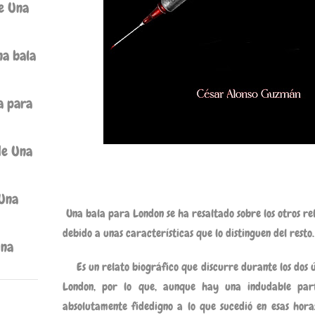
de Una
na bala
a para
de Una
 Una
Una bala para London se ha resaltado sobre los otros re
debido a unas características que lo distinguen del resto.
Una
Es un relato biográfico que discurre durante los dos 
London, por lo que, aunque hay una indudable part
absolutamente fidedigno a lo que sucedió en esas hora