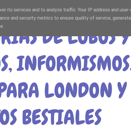
er its services and to analyze traffic. Your IP address and user
ance and security metrics to ensure quality of service, generat
e.
IAS DE LOBOS Y
S, INFORMISMOS
PARA LONDON Y 
OS BESTIALES