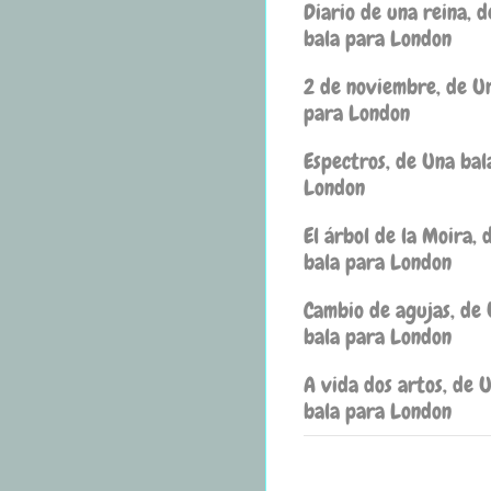
Diario de una reina, 
bala para London
2 de noviembre, de U
para London
Espectros, de Una bal
London
El árbol de la Moira, 
bala para London
Cambio de agujas, de
bala para London
A vida dos artos, de 
bala para London