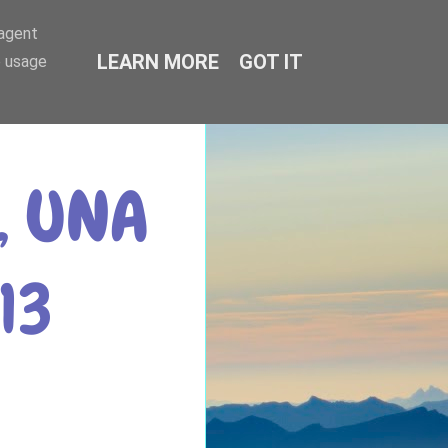
-agent
LEARN MORE
GOT IT
e usage
, UNA
13