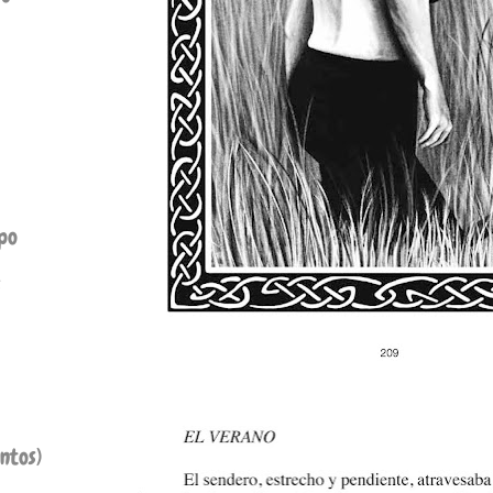
ipo
s
ntos)