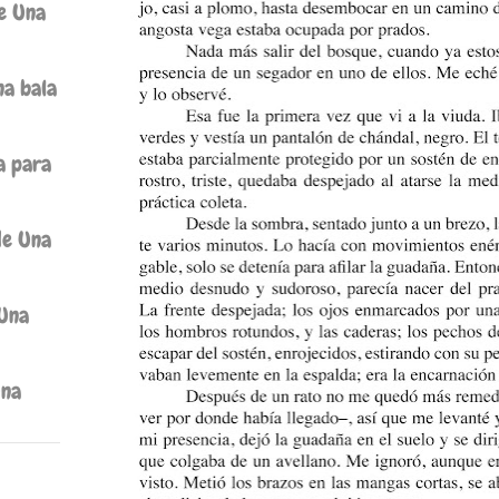
de Una
na bala
a para
de Una
 Una
Una