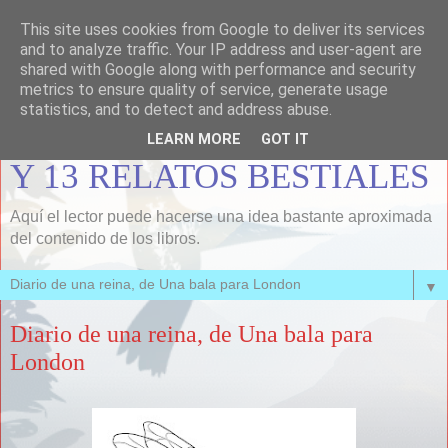
This site uses cookies from Google to deliver its services
MEMORIAS DE LOBOS Y
and to analyze traffic. Your IP address and user-agent are
shared with Google along with performance and security
FUEGOS, INFORMISMOS,
metrics to ensure quality of service, generate usage
statistics, and to detect and address abuse.
UNA BALA PARA LONDON
LEARN MORE
GOT IT
Y 13 RELATOS BESTIALES
Aquí el lector puede hacerse una idea bastante aproximada
del contenido de los libros.
▼
Diario de una reina, de Una bala para
London